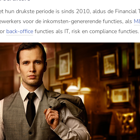
et hun drukste periode is sinds 2010, aldus de Financial
ewerkers voor de inkomsten
-
genererende
functies, als
M&
oor
back-office
functies als IT, risk en compliance functies.