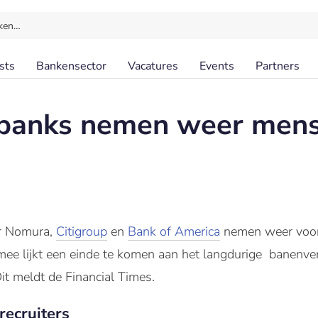
ken…
sts
Bankensector
Vacatures
Events
Partners
 banks nemen weer mens
r
Nomura
,
Citigroup
en
Bank
of America
nemen weer voor
ee lijkt een einde te komen aan het langdurige banenve
it meldt de Financial Times.
recruiters