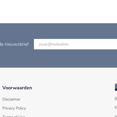
de nieuwsbrief
Voorwaarden
B
Disclaimer
f
Privacy Policy
m