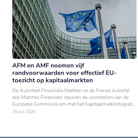
AFM en AMF noemen vijf
randvoorwaarden voor effectief EU-
toezicht op kapitaalmarkten
De Autoriteit Financiële Markten en de Franse Autorité
des Marchés Financiers steunen de voorstellen van de
Europese Commissie om met het Kapitaalmarktintegratie
en Toezichtcentralisatiepakket de mar
29 juli 2026