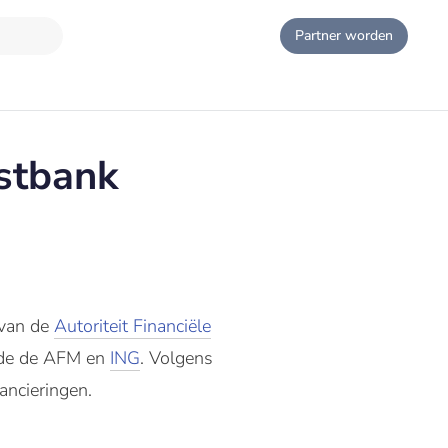
Partner worden
stbank
 van de
Autoriteit Financiële
ldde de AFM en
ING
. Volgens
ncieringen.