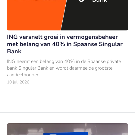
ING versnelt groei in vermogensbeheer
met belang van 40% in Spaanse Singular
Bank
ING neemt een belang van 40% in de Spaanse private
bank Singular Bank en wordt daarmee de grootste
aandeelhouder.
10 juli 2026