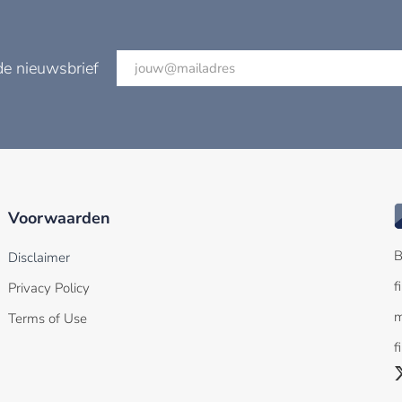
de nieuwsbrief
Voorwaarden
B
Disclaimer
f
Privacy Policy
m
Terms of Use
f