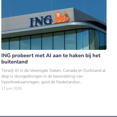
ING probeert met AI aan te haken bij het
buitenland
Terwijl AI in de Verenigde Staten, Canada en Duitsland al
diep is doorgedrongen in de beoordeling van
hypotheekaanvragen, gold de Nederlandse
hypotheeksector lang als kopschuw.
11 juni 2026