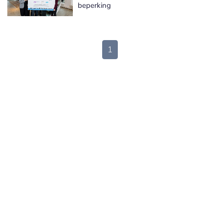
beperking
1