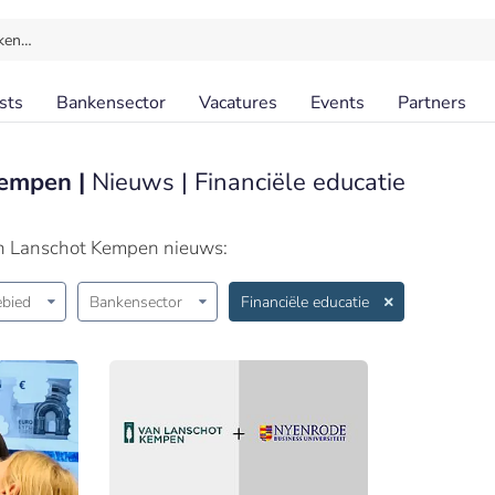
ken…
sts
Bankensector
Vacatures
Events
Partners
Kempen |
Nieuws | Financiële educatie
an Lanschot Kempen nieuws:
bied
Bankensector
Financiële educatie