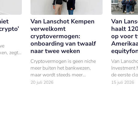
iet
Van Lanschot Kempen
Van Lan
crypto’
verwelkomt
haalt 120
cryptovermogen:
op voor 
onboarding van twaalf
Amerikaa
we
naar twee weken
equityfo
ken, zegt
Cryptovermogen is geen niche
Van Lansch
van
meer buiten het bankwezen,
Investment 
maar wordt steeds meer
de eerste cl
onderdeel van regulier
Noord-Ameri
20 juli 2026
15 juli 2026
vermogensbeheer.
equityfonds
toezegginge