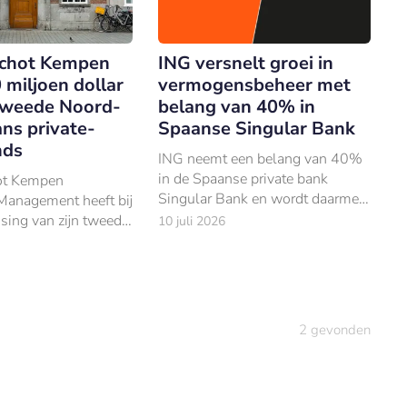
schot Kempen
ING versnelt groei in
 miljoen dollar
vermogensbeheer met
tweede Noord-
belang van 40% in
ns private-
Spaanse Singular Bank
nds
ING neemt een belang van 40%
in de Spaanse private bank
ot Kempen
Singular Bank en wordt daarmee
Management heeft bij
de grootste aandeelhouder.
osing van zijn tweede
10 juli 2026
kaanse private-
 $120 mln aan
n opgehaald.
2
gevonden