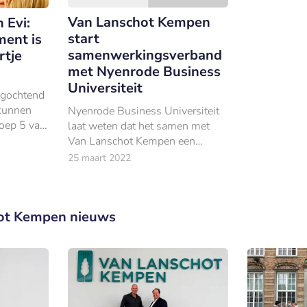
Van Lanschot Kempen
 Evi:
start
ent is
samenwerkingsverband
rtje
met Nyenrode Business
Universiteit
gochtend
kunnen
Nyenrode Business Universiteit
roep 5 van
laat weten dat het samen met
sterdam-
Van Lanschot Kempen een
vijftig
samenwerkingsverband heeft
25 maart 2022
ondertekend waarmee het
startsein werd gegeven voor de
introductie van de Leerstoel Fami
ot Kempen nieuws