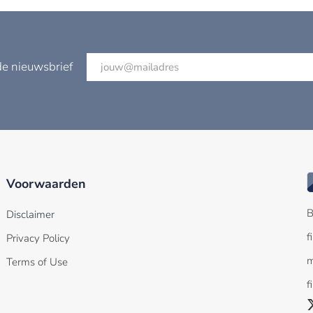
de nieuwsbrief
Voorwaarden
B
Disclaimer
f
Privacy Policy
m
Terms of Use
f