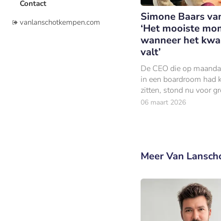
Contact
Simone Baars van
vanlanschotkempen.com
‘Het mooiste mom
wanneer het kwa
valt’
De CEO die op maanda
in een boardroom had 
zitten, stond nu voor g
een basisschool in Am
06 maart 2026
Oost; met een biljet van 
euro in zijn hand.
Meer Van Lansch