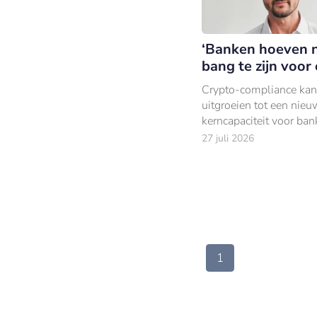
‘Banken hoeven n
bang te zijn voor 
Crypto-compliance kan
uitgroeien tot een nieu
kerncapaciteit voor ban
Dennis Wohlfarth,
27 juli 2026
medeoprichter en CEO 
Cense.
1