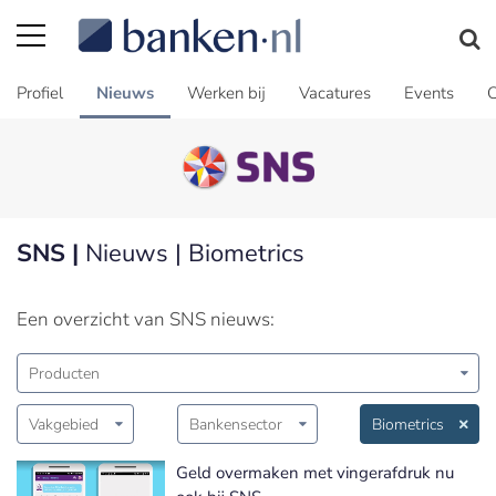
Profiel
Nieuws
Werken bij
Vacatures
Events
C
SNS |
Nieuws | Biometrics
Een overzicht van SNS nieuws:
Producten
Vakgebied
Bankensector
Biometrics
Geld overmaken met vingerafdruk nu