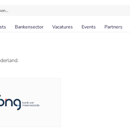
ken…
sts
Bankensector
Vacatures
Events
Partners
ederland.