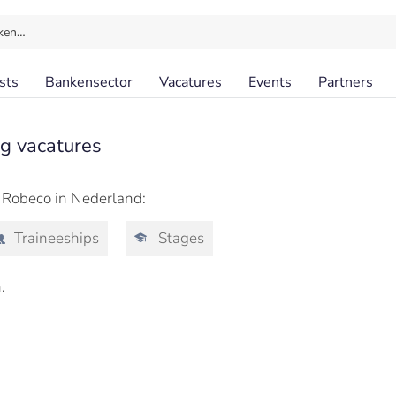
ken…
sts
Bankensector
Vacatures
Events
Partners
g vacatures
j Robeco in Nederland:
Traineeships
Stages
.