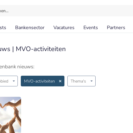
ken…
sts
Bankensector
Vacatures
Events
Partners
uws | MVO-activiteiten
penbank nieuws:
bied
MVO-activiteiten
Thema's