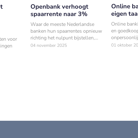
Online ba
t
Openbank verhoogt
eigen taa
spaarrente naar 3%
Online bankie
Waar de meeste Nederlandse
en goedkoop
banken hun spaarrentes opnieuw
onpersoonlij
richting het nulpunt bijstellen,
ten voor
laat Openbank zien dat het ook
01 oktober 2
kingen
04 november 2025
anders kan.