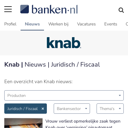
Profiel
Nieuws
Werken bij
Vacatures
Events
C
Knab |
Nieuws | Juridisch / Fiscaal
Een overzicht van Knab nieuws:
Producten
Juridisch / Fiscaal
Bankensector
Thema's
Vrouw verliest opmerkelijke zaak tegen
Knab over ‘vergissing’ pinautomaat