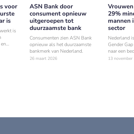
s voor
ASN Bank door
Vrouwen 
uurste
consument opnieuw
29% min
r is
uitgeroepen tot
mannen in
duurzaamste bank
sector
werkt is
n
Consumenten zien ASN Bank
Nederland is
 en
opnieuw als het duurzaamste
Gender Gap 
zzp’ers
bankmerk van Nederland.
naar een bed
 uit.
Vooral op he
26 maart 2026
13 november
economische
de vooruitga