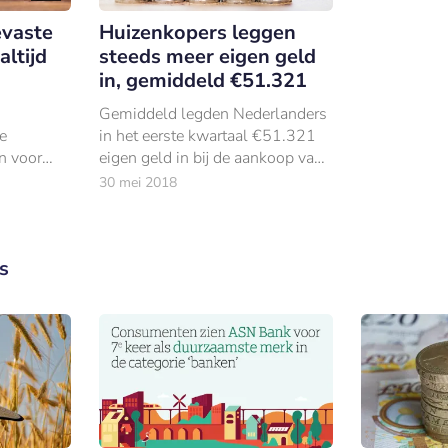
evaste
Huizenkopers leggen
altijd
steeds meer eigen geld
in, gemiddeld €51.321
Gemiddeld legden Nederlanders
e
in het eerste kwartaal €51.321
n voor
eigen geld in bij de aankoop van
des. Een
een woning. Dat blijkt uit
30 mei 2018
30 jaar
onderzoek dat Knab heeft laten
ndering.
uitvoeren.
s