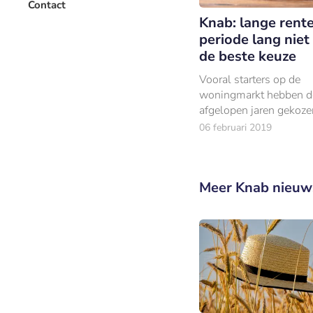
Contact
Knab: lange rent
periode lang niet 
de beste keuze
Vooral starters op de
woningmarkt hebben d
afgelopen jaren gekoze
lange rentevaste perio
06 februari 2019
rentevaste periode van 
was beslist geen uitzo
Meer Knab nieuw