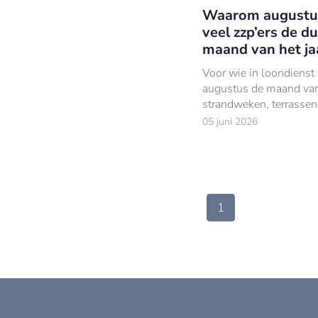
Waarom augustu
veel zzp’ers de d
maand van het jaa
Voor wie in loondienst 
augustus de maand va
strandweken, terrassen
weinig mail. Voor veel 
05 juni 2026
ziet de maand er anders
1