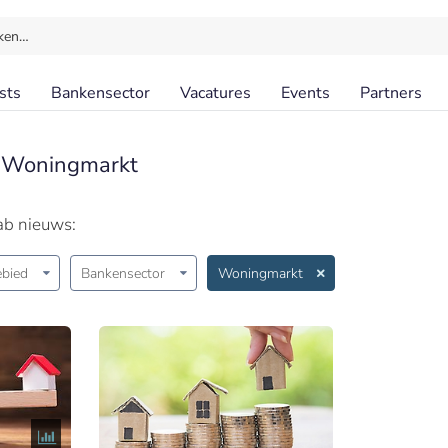
ken…
sts
Bankensector
Vacatures
Events
Partners
 Woningmarkt
ab nieuws:
bied
Bankensector
Woningmarkt