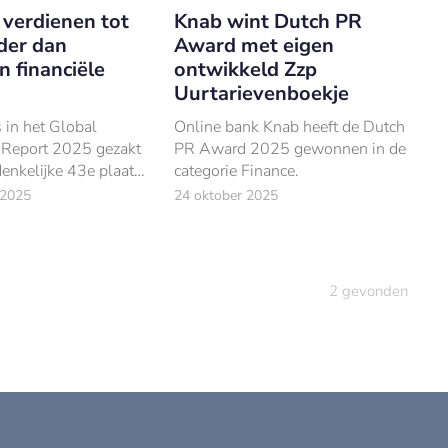
verdienen tot
Knab wint Dutch PR
der dan
Award met eigen
 financiële
ontwikkeld Zzp
Uurtarievenboekje
 in het Global
Online bank Knab heeft de Dutch
Report 2025 gezakt
PR Award 2025 gewonnen in de
enkelijke 43e plaats.
categorie Finance.
t gebied van
 2025
24 oktober 2025
 kansen stagneert
ng.
2
gevonden