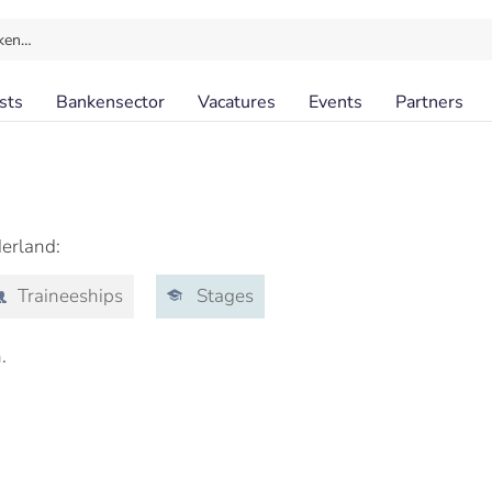
ken…
sts
Bankensector
Vacatures
Events
Partners
derland:
Traineeships
Stages
.