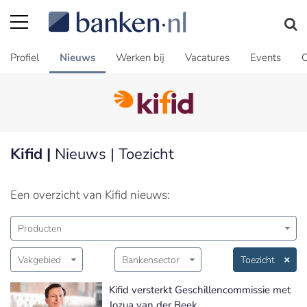
Profiel
Nieuws
Werken bij
Vacatures
Events
C
Kifid |
Nieuws | Toezicht
Een overzicht van Kifid nieuws:
Producten
Vakgebied
Bankensector
Toezicht
Kifid versterkt Geschillencommissie met
Jozua van der Beek