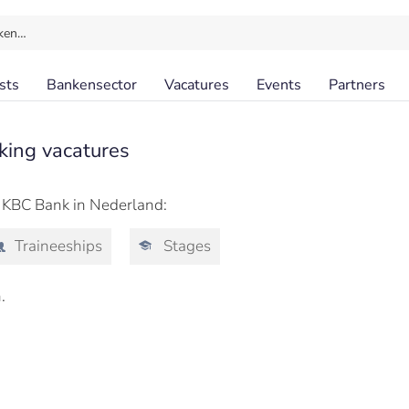
ken…
sts
Bankensector
Vacatures
Events
Partners
king vacatures
j KBC Bank in Nederland:
Traineeships
Stages
.