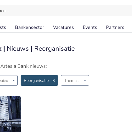
ken…
sts
Bankensector
Vacatures
Events
Partners
k |
Nieuws | Reorganisatie
 Artesia Bank nieuws:
bied
Reorganisatie
Thema's