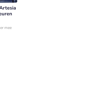
Artesia
euren
 er mee