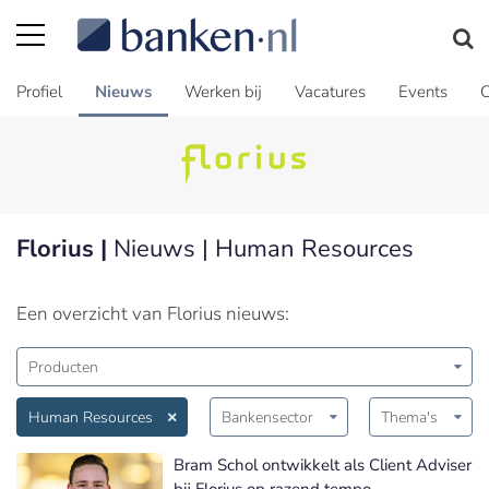
Profiel
Nieuws
Werken bij
Vacatures
Events
C
Florius |
Nieuws | Human Resources
Een overzicht van Florius nieuws:
Producten
Human Resources
Bankensector
Thema's
Bram Schol ontwikkelt als Client Adviser
bij Florius op razend tempo