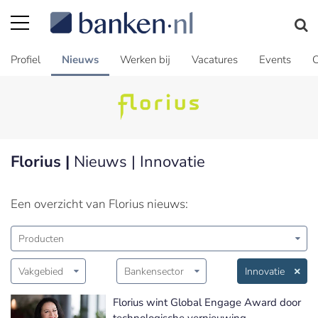
Profiel
Nieuws
Werken bij
Vacatures
Events
C
Florius |
Nieuws | Innovatie
Een overzicht van Florius nieuws:
Producten
Vakgebied
Bankensector
Innovatie
Florius wint Global Engage Award door
technologische vernieuwing