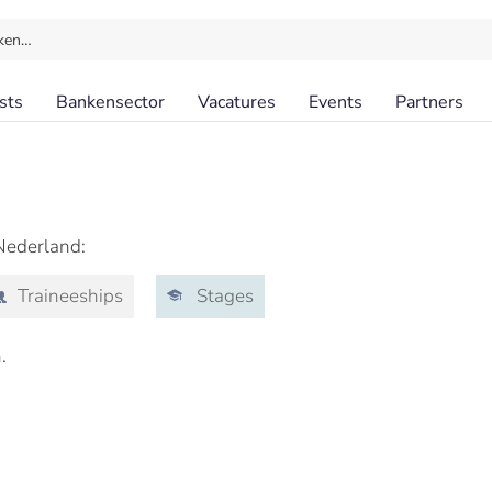
ken…
sts
Bankensector
Vacatures
Events
Partners
s
Nederland:
Traineeships
Stages
.