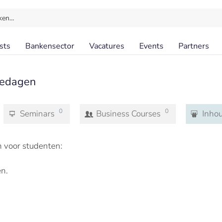
ken…
sts
Bankensector
Vacatures
Events
Partners
sedagen
0
0
Seminars
Business Courses
Inho
voor studenten:
n.