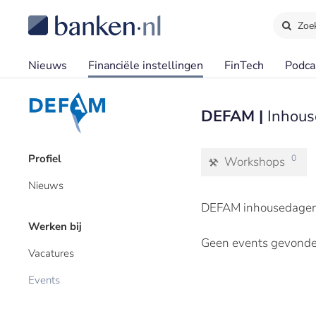
Zoe
Nieuws
Financiële instellingen
FinTech
Podca
DEFAM |
Inhou
Profiel
0
Workshops
Nieuws
DEFAM inhousedagen 
Werken bij
Geen events gevonde
Vacatures
Events