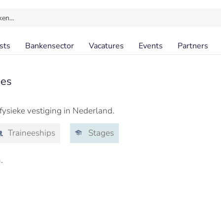
ken…
sts
Bankensector
Vacatures
Events
Partners
ges
ysieke vestiging in Nederland.
Traineeships
Stages
.