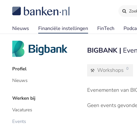
Zoe
Nieuws
Financiële instellingen
FinTech
Podca
BIGBANK |
Even
Profiel
0
Workshops
Nieuws
Evenementen van BI
Werken bij
Geen events gevonde
Vacatures
Events