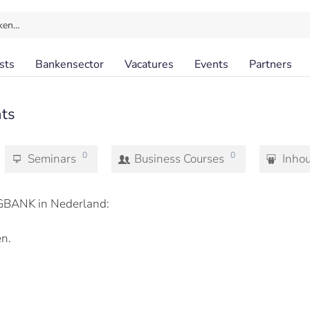
ken…
sts
Bankensector
Vacatures
Events
Partners
ts
0
0
Seminars
Business Courses
Inho
GBANK in Nederland:
n.