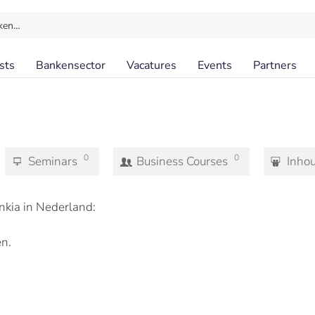
ken…
sts
Bankensector
Vacatures
Events
Partners
0
0
Seminars
Business Courses
Inho
kia in Nederland:
n.