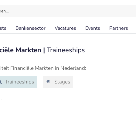
ken…
sts
Bankensector
Vacatures
Events
Partners
nciële Markten |
Traineeships
riteit Financiële Markten in Nederland:
Traineeships
Stages
.