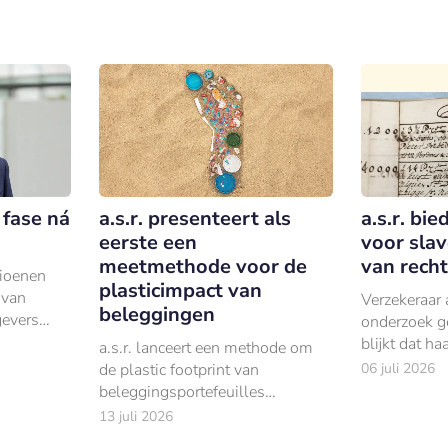
 fase ná
a.s.r. presenteert als
a.s.r. bi
eerste een
voor slav
meetmethode voor de
van rech
ioenen
plasticimpact van
 van
Verzekeraar a
beleggingen
gevers
onderzoek g
n. Folkert
blijkt dat h
a.s.r. lanceert een methode om
enen bij
betrokken wa
de plastic footprint van
06 juli 2026
koloniale- e
beleggingsportefeuilles
en dit mede
inzichtelijk te maken, naar eigen
13 juli 2026
zeggen als eerste bedrijf in de