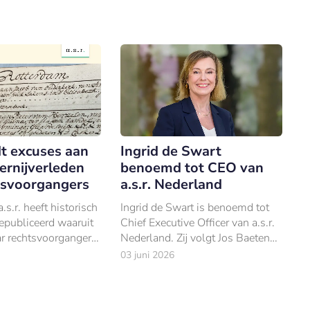
edt excuses aan
Ingrid de Swart
ernijverleden
benoemd tot CEO van
tsvoorgangers
a.s.r. Nederland
.s.r. heeft historisch
Ingrid de Swart is benoemd tot
epubliceerd waaruit
Chief Executive Officer van a.s.r.
aar rechtsvoorgangers
Nederland. Zij volgt Jos Baeten
ren bij het
op, die eerder had aangegeven
03 juni 2026
n slavernijsysteem
niet beschikbaar te zijn voor een
 mogelijk maakten.
nieuwe termijn.