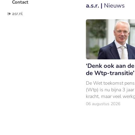
Contact
a.s.r. |
Nieuws
asr.nl
‘Denk ook aan de
de Wtp-transitie’
De Wet toekomst pens
(Wtp) is nu bijna 3 jaar
kracht, maar veel werk
moeten nog overstappe
06 augustus 2026
Pama, directeur Pensio
a.s.r.