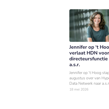
Jennifer op ‘t Ho
verlaat HDN voo
directeursfunctie 
a.s.r.
Jennifer op ‘t Hoog sta
augustus over van Hyp
Data Netwerk naar a.s.r
verzekeringen, waar zij 
18 mei 2026
Hypotheken wordt.