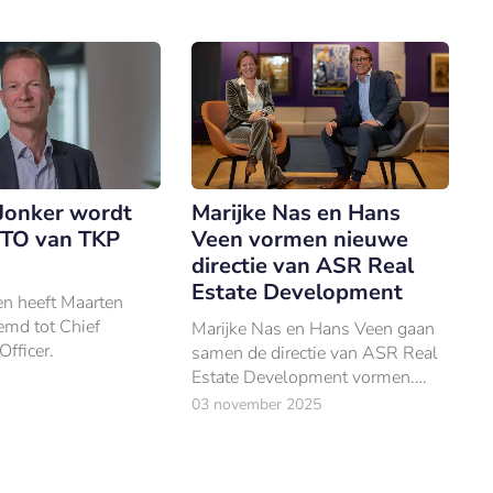
Jonker wordt
Marijke Nas en Hans
TO van TKP
Veen vormen nieuwe
directie van ASR Real
Estate Development
n heeft Maarten
emd tot Chief
Marijke Nas en Hans Veen gaan
fficer.
samen de directie van ASR Real
Estate Development vormen.
Nas zal de rol van algemeen
03 november 2025
directeur vervullen, terwijl Veen
wordt aangesteld als
commercieel directeur.