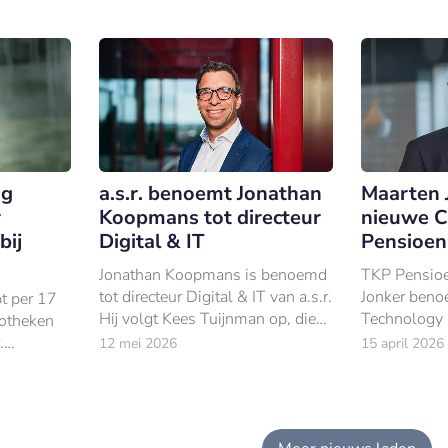
financiële sector.
og
a.s.r. benoemt Jonathan
Maarten 
r
Koopmans tot directeur
nieuwe C
bij
Digital & IT
Pensioen
Jonathan Koopmans is benoemd
TKP Pensioe
tot directeur Digital & IT van a.s.r.
Jonker beno
pt per 17
Hij volgt Kees Tuijnman op, die
Technology O
otheken
afscheid neemt van het bedrijf.
.
12 mei 2026
15 april 2026
directeur