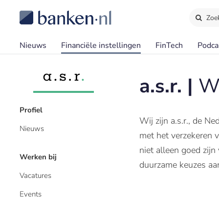
Zoe
Nieuws
Financiële instellingen
FinTech
Podca
a.s.r. |
We
Profiel
Wij zijn a.s.r., de 
Nieuws
met het verzekeren va
niet alleen goed zij
Werken bij
duurzame keuzes aan 
Vacatures
Events