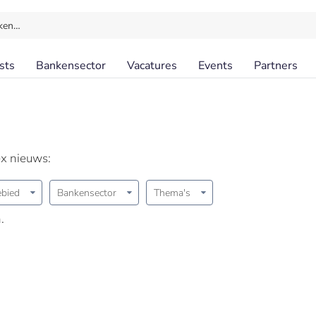
ken…
sts
Bankensector
Vacatures
Events
Partners
ex nieuws:
bied
Bankensector
Thema's
.