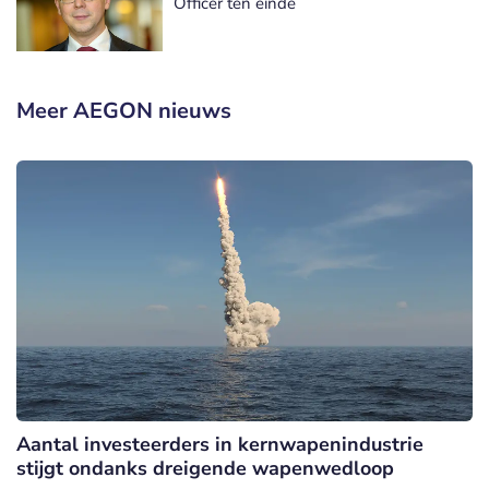
Officer ten einde
Meer AEGON nieuws
Aantal investeerders in kernwapenindustrie
stijgt ondanks dreigende wapenwedloop