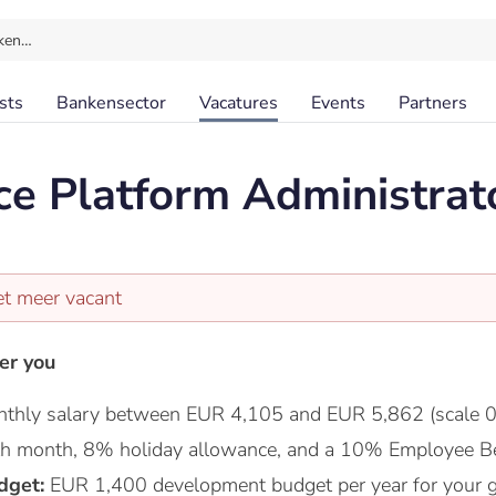
ken…
sts
Bankensector
Vacatures
Events
Partners
ce Platform Administrat
et meer vacant
er you
thly salary between EUR 4,105 and EUR 5,862 (scale 0
nth month, 8% holiday allowance, and a 10% Employee Be
dget:
EUR 1,400 development budget per year for your 