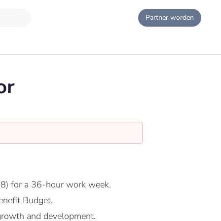
Partner worden
or
8) for a 36-hour work week.
nefit Budget.
growth and development.