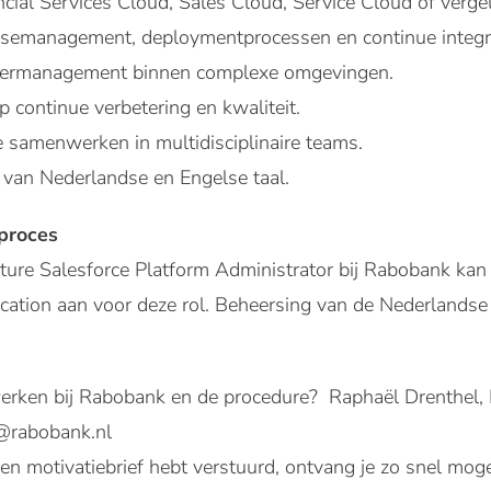
cial Services Cloud, Sales Cloud, Service Cloud of verge
asemanagement, deploymentprocessen en continue integrat
ldermanagement binnen complexe omgevingen.
op continue verbetering en kwaliteit.
e samenwerken in multidisciplinaire teams.
 van Nederlandse en Engelse taal.
eproces
ture Salesforce Platform Administrator bij Rabobank ka
cation aan voor deze rol. Beheersing van de Nederlandse 
erken bij Rabobank en de procedure? Raphaël Drenthel, I
@rabobank.nl
n motivatiebrief hebt verstuurd, ontvang je zo snel moge