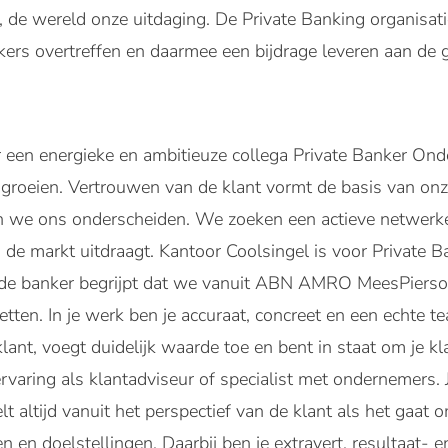
, de wereld onze uitdaging. De Private Banking organisat
rs overtreffen en daarmee een bijdrage leveren aan de g
 een energieke en ambitieuze collega Private Banker Onde
groeien. Vertrouwen van de klant vormt de basis van onz
 we ons onderscheiden. We zoeken een actieve netwerker 
n de markt uitdraagt. Kantoor Coolsingel is voor Private 
de banker begrijpt dat we vanuit ABN AMRO MeesPierson
etten. In je werk ben je accuraat, concreet en een echte t
klant, voegt duidelijk waarde toe en bent in staat om je kla
ervaring als klantadviseur of specialist met ondernemer
 altijd vanuit het perspectief van de klant als het gaat om
n en doelstellingen. Daarbij ben je extravert, resultaat- 