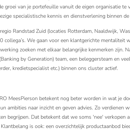
groei van je portefeuille vanuit de eigen organisatie te v
zige specialistische kennis en dienstverlening binnen de 
egio Randstad Zuid (locaties Rotterdam, Naaldwijk, Was
0 collega’s. We gaan voor een klantgerichte mentaliteit wa
werking zoeken met elkaar belangrijke kenmerken zijn. 
(Banking by Generation) team, een beleggersteam en veel 
er, kredietspecialist etc.) binnen ons cluster actief.
 MeesPierson betekent nog beter worden in wat je doet
hun ambities naar inzicht en geven advies. Zo verdienen 
en begrijpen. Dat betekent dat we soms 'nee' verkopen al
s. Klantbelang is ook: een overzichtelijk productaanbod bi