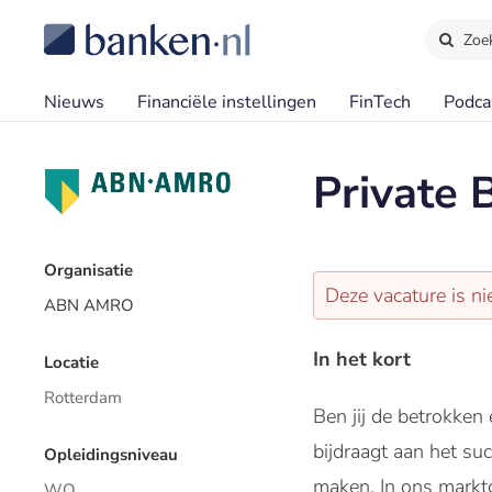
Zoe
Nieuws
Financiële instellingen
FinTech
Podca
Private
Organisatie
Deze vacature is ni
ABN AMRO
In het kort
Locatie
Rotterdam
Ben jij de betrokke
bijdraagt aan het su
Opleidingsniveau
maken. In ons markt
WO