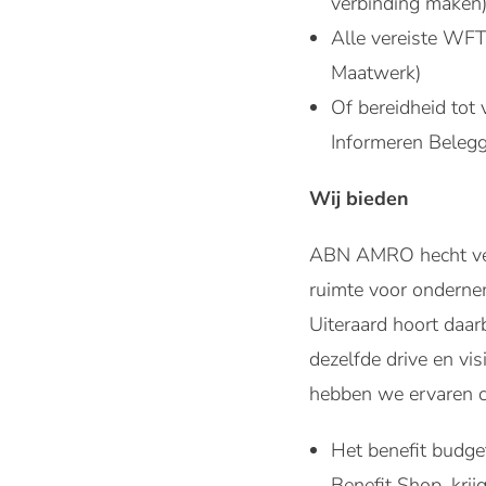
verbinding maken)
Alle vereiste WFT
Maatwerk)
Of bereidheid tot
Informeren Beleg
Wij bieden
ABN AMRO hecht veel
ruimte voor onderneme
Uiteraard hoort daa
dezelfde drive en vis
hebben we ervaren c
Het benefit budge
Benefit Shop, krij