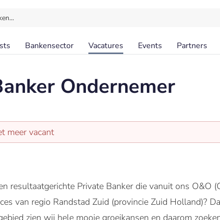
ken…
sts
Bankensector
Vacatures
Events
Partners
 Banker Ondernemer
et meer vacant
n en resultaatgerichte Private Banker die vanuit ons O&
cces van regio Randstad Zuid (provincie Zuid Holland)? Dan
gebied zien wij hele mooie groeikansen en daarom zoeken