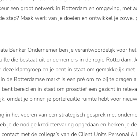
rkeur een groot netwerk in Rotterdam en omgeving, met a
ende stap? Maak werk van je doelen en ontwikkel je zowel p
ivate Banker Ondernemer ben je verantwoordelijk voor het
uille die bestaat uit ondernemers in de regio Rotterdam. J
 deze klantgroep en je bent in staat om gemakkelijk met 
in de Rotterdamse markt is een pré om zo bij te dragen aa
e bent bereid en in staat om proactief een gezicht in rel
grijk, omdat je binnen je portefeuille ruimte hebt voor nieu
ing in het voeren van een strategisch gesprek met onde
b je de nodige kredietervaring opgedaan en herken je de
 contact met de collega’s van de Client Units Personal 