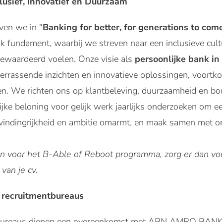
lusief, Innovatief en Duurzaam
en we in "
Banking for better, for generations to come
k fundament, waarbij we streven naar een inclusieve cul
gewaardeerd voelen. Onze visie als
persoonlijke bank in 
verrassende inzichten en innovatieve oplossingen, voort
gen. We richten ons op klantbeleving, duurzaamheid en 
ijke beloning voor gelijk werk jaarlijks onderzoeken om ee
 vindingrijkheid en ambitie omarmt, en maak samen met o
eren voor het B-Able of Reboot programma, zorg er dan voo
 van je cv.
 recruitmentbureaus
tbureaus dienen een overeenkomst met ABN AMRO BANK 