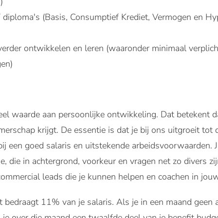
)
 diploma's (Basis, Consumptief Krediet, Vermogen en Hyp
 verder ontwikkelen en leren (waaronder minimaal verplic
gen)
 waarde aan persoonlijke ontwikkeling. Dat betekent dat
rschap krijgt. De essentie is dat je bij ons uitgroeit tot d
rbij een goed salaris en uitstekende arbeidsvoorwaarden
ie, die in achtergrond, voorkeur en vragen net zo divers z
ommercial leads die je kunnen helpen en coachen in jou
t bedraagt 11% van je salaris. Als je in een maand geen 
g je over die maand een twaalfde deel van je benefit budge