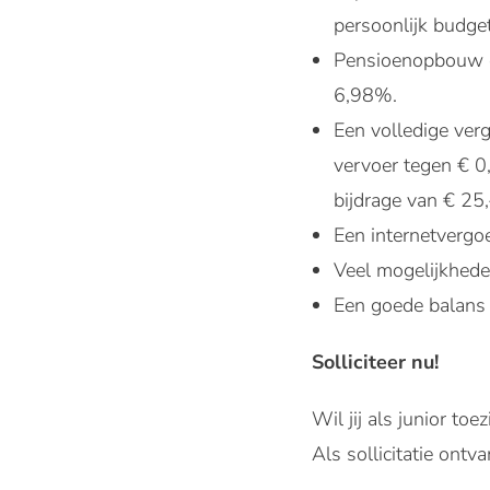
persoonlijk budge
Pensioenopbouw op
6,98%.
Een volledige ver
vervoer tegen € 0,
bijdrage van € 25
Een internetvergo
Veel mogelijkheden
Een goede balans t
Solliciteer nu!
Wil jij als junior t
Als sollicitatie ontv