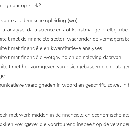
 nog naar op zoek?
evante academische opleiding (wo).
a-analyse, data science en / of kunstmatige intelligentie.
niteit met de financiële sector, waaronder de vermogensb
niteit met financiële en kwantitatieve analyses.
niteit met financiële wetgeving en de naleving daarvan.
initeit met het vormgeven van risicogebaseerde en datag
gen.
nicatieve vaardigheden in woord en geschrift, zowel in h
ek met werk midden in de financiële en economische actu
rokken werkgever die voortdurend inspeelt op de verand