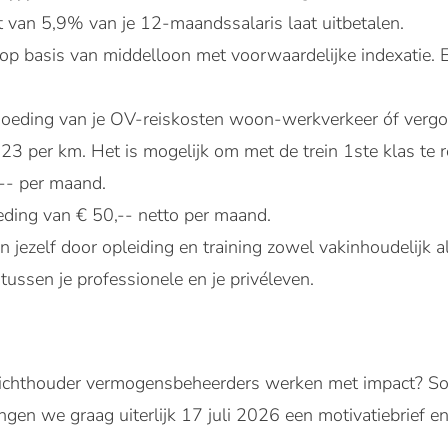
t van 5,9% van je 12-maandssalaris laat uitbetalen.
 basis van middelloon met voorwaardelijke indexatie. Ei
goeding van je OV-reiskosten woon-werkverkeer óf vergoe
23 per km. Het is mogelijk om met de trein 1ste klas te r
,-- per maand.
eding van € 50,-- netto per maand.
 jezelf door opleiding en training zowel vakinhoudelijk al
ussen je professionele en je privéleven.
oezichthouder vermogensbeheerders werken met impact? Soll
angen we graag uiterlijk 17 juli 2026 een motivatiebrief en