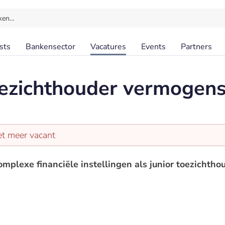
ken…
sts
Bankensector
Vacatures
Events
Partners
oezichthouder vermogen
et meer vacant
omplexe financiële instellingen als junior toezichth