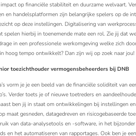
impact op financiële stabiliteit en duurzame welvaart. 
en en handelsplatformen zijn belangrijke spelers op de in
ezicht op deze instellingen. Digitalisering van werkproce
 spelen hierbij in toenemende mate een rol. Zie jij dat we
drage in een professionele werkomgeving welke zich door
 in hoog tempo ontwikkelt? Dan zijn wij op zoek naar jou!
junior toezichthouder vermogensbeheerders bij DNB
’s vorm je je een beeld van de financiële soliditeit van e
co’s. Verder toets je of nieuwe toetreders en aandeelhoude
ast ben jij in staat om ontwikkelingen bij instellingen en
 op maat gesneden, datagedreven en risicogebaseerde toezi
ruik van data-analysetools en -software, in het bijzonde
s en het automatiseren van rapportages. Ook ben je een 