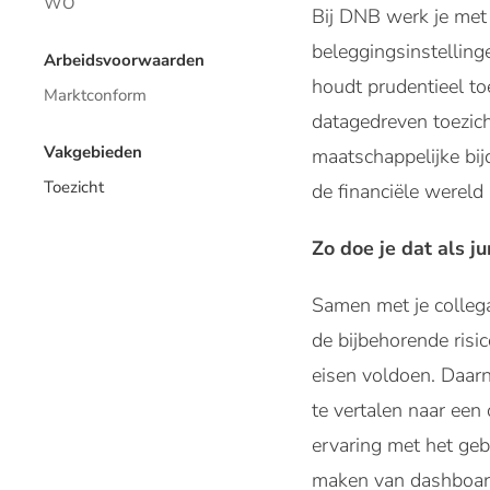
WO
Bij DNB werk je met 
beleggingsinstelling
Arbeidsvoorwaarden
houdt prudentieel to
Marktconform
datagedreven toezicht
Vakgebieden
maatschappelijke bij
Toezicht
de financiële wereld
Zo doe je dat als 
Samen met je collega
de bijbehorende risi
eisen voldoen. Daarna
te vertalen naar een
ervaring met het geb
maken van dashboard