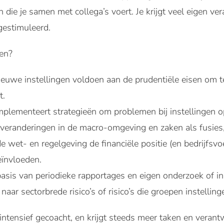
 die je samen met collega’s voert. Je krijgt veel eigen ve
gestimuleerd.
oen?
nieuwe instellingen voldoen aan de prudentiële eisen om 
t.
mplementeert strategieën om problemen bij instellingen o
 veranderingen in de macro-omgeving en zaken als fusie
e wet- en regelgeving de financiële positie (en bedrijfsv
ïnvloeden.
basis van periodieke rapportages en eigen onderzoek of in
naar sectorbrede risico’s of risico’s die groepen instellin
’ intensief gecoacht, en krijgt steeds meer taken en veran