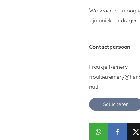
We waarderen oog voo
zijn uniek en dragen
Contactpersoon
Froukje Remery
froukje.remery@han
null
Solliciteren