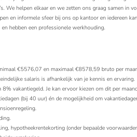
’s. We helpen elkaar en we zetten ons graag samen in vo
open en informele sfeer bij ons op kantoor en iedereen ka
d en hebben een professionele werkhouding.
minimaal €5576,07 en maximaal €8578,59 bruto per maan
indelijke salaris is afhankelijk van je kennis en ervaring.
8% vakantiegeld. Je kan ervoor kiezen om dit per maand u
tiedagen (bij 40 uur) én de mogelijkheid om vakantiedagen
nsioenregeling.
ding.
ing, hypotheekrentekorting (onder bepaalde voorwaarden