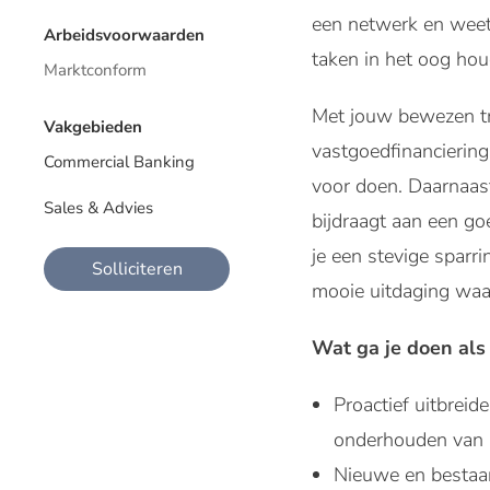
een netwerk en weet 
Arbeidsvoorwaarden
taken in het oog hou
Marktconform
Met jouw bewezen tra
Vakgebieden
vastgoedfinanciering
Commercial Banking
voor doen. Daarnaast
Sales & Advies
bijdraagt aan een go
je een stevige sparr
Solliciteren
mooie uitdaging waarin
Wat ga je doen als
Proactief uitbreid
onderhouden van s
Nieuwe en bestaan