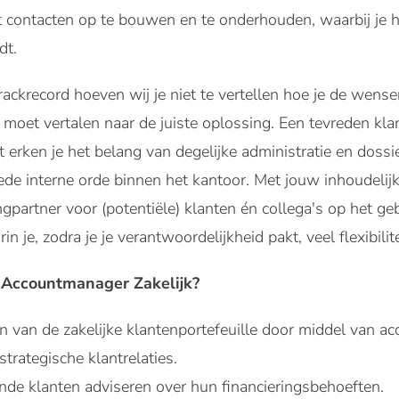
contacten op te bouwen en te onderhouden, waarbij je he
dt.
ckrecord hoeven wij je niet te vertellen hoe je de wense
 moet vertalen naar de juiste oplossing. Een tevreden kla
 erken je het belang van degelijke administratie en dossi
ede interne orde binnen het kantoor. Met jouw inhoudelij
ingpartner voor (potentiële) klanten én collega's op het g
 je, zodra je je verantwoordelijkheid pakt, veel flexibilite
 Accountmanager Zakelijk?
en van de zakelijke klantenportefeuille door middel van ac
trategische klantrelaties.
de klanten adviseren over hun financieringsbehoeften.