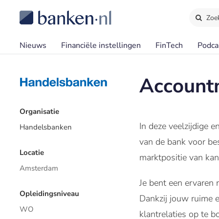
Zoe
Nieuws
Financiële instellingen
FinTech
Podca
Account
Organisatie
In deze veelzijdige 
Handelsbanken
van de bank voor bes
Locatie
marktpositie van ka
Amsterdam
Je bent een ervaren 
Opleidingsniveau
Dankzij jouw ruime e
WO
klantrelaties op te 