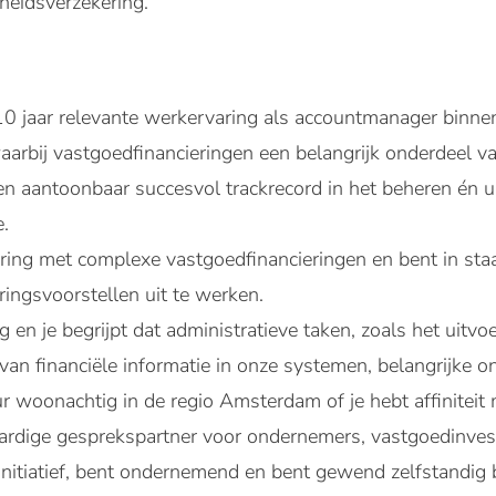
heidsverzekering.
10 jaar relevante werkervaring als accountmanager binnen
aarbij vastgoedfinancieringen een belangrijk onderdeel va
en aantoonbaar succesvol trackrecord in het beheren én ui
e.
ring met complexe vastgoedfinancieringen en bent in staa
eringsvoorstellen uit te werken.
g en je begrijpt dat administratieve taken, zoals het ui
an financiële informatie in onze systemen, belangrijke on
ur woonachtig in de regio Amsterdam of je hebt affiniteit
ardige gesprekspartner voor ondernemers, vastgoedinves
 initiatief, bent ondernemend en bent gewend zelfstandig