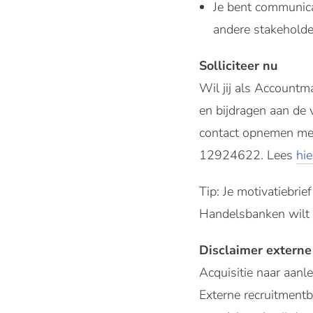
Je bent communicat
andere stakeholder
Solliciteer nu
Wil jij als Account
en bijdragen aan de v
contact opnemen met
12924622. Lees
hie
Tip: Je motivatiebrie
Handelsbanken wilt
Disclaimer externe
Acquisitie naar aanle
Externe recruitmen