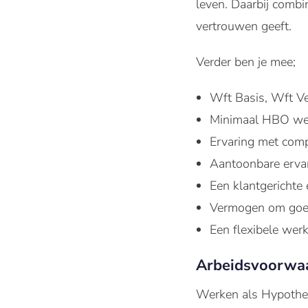
leven. Daarbij combi
vertrouwen geeft.
Verder ben je mee;
Wft Basis, Wft Ve
Minimaal HBO wer
Ervaring met comp
Aantoonbare ervari
Een klantgerichte
Vermogen om goed t
Een flexibele wer
Arbeidsvoorwa
Werken als Hypotheek