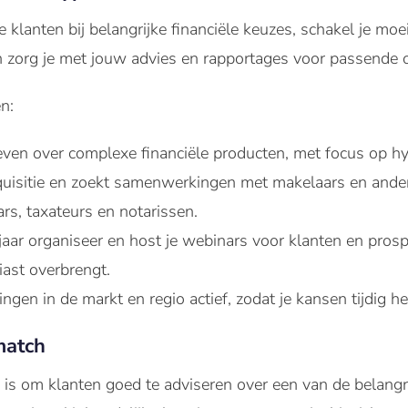
je klanten bij belangrijke financiële keuzes, schakel je m
n zorg je met jouw advies en rapportages voor passende 
n:
ven over complexe financiële producten, met focus op h
cquisitie en zoekt samenwerkingen met makelaars en ander
rs, taxateurs en notarissen.
jaar organiseer en host je webinars voor klanten en prospe
iast overbrengt.
ingen in de markt en regio actief, zodat je kansen tijdig h
match
 is om klanten goed te adviseren over een van de belangri