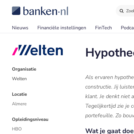
Zoe
Nieuws
Financiële instellingen
FinTech
Podca
Hypothe
Organisatie
Als ervaren hypothe
Welten
constructie. Jij lui
Locatie
klant. Je denkt nie
Almere
Tegelijkertijd zie j
portefeuille. Zo bou
Opleidingsniveau
HBO
Wat je gaat doe