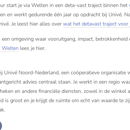
r start je via Welten in een deta-vast traject binnen het
ten en werkt gedurende één jaar op opdracht bij Univé. Na
nivé. Je leest hier alles over
wat het detavast traject voor
n een omgeving waar vooruitgang, impact, betrokkenheid 
j Welten
lees je hier.
bij Univé Noord-Nederland, een coöperatieve organisatie w
tgericht advies centraal staan. Je werkt in een regio wa
eken en andere financiële diensten, zowel in de winkel als
d is groot en je krijgt de ruimte om echt van waarde te zi
ak.