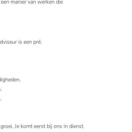
n een manier van werken die
viseur is een pré.
digheden.
.
.
oei. Je komt eerst bij ons in dienst