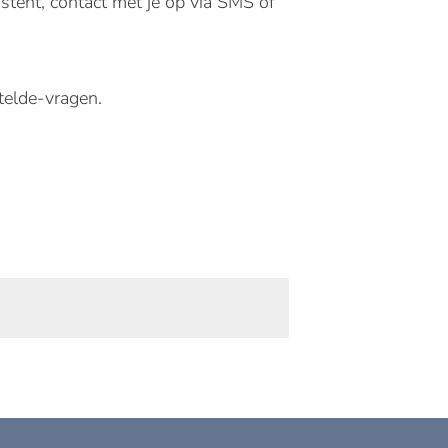
stent, contact met je op via SMS of
telde-vragen.