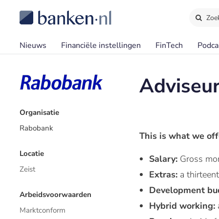
Zoe
Nieuws
Financiële instellingen
FinTech
Podca
Adviseur
Organisatie
Rabobank
This is what we off
Locatie
Salary:
Gross mon
Zeist
Extras:
a thirtee
Development bu
Arbeidsvoorwaarden
Hybrid working:
Marktconform