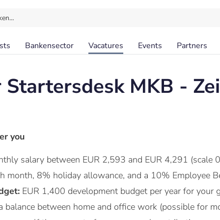
ken…
sts
Bankensector
Vacatures
Events
Partners
 Startersdesk MKB - Zei
er you
thly salary between EUR 2,593 and EUR 4,291 (scale 0
nth month, 8% holiday allowance, and a 10% Employee Be
dget:
EUR 1,400 development budget per year for your 
a balance between home and office work (possible for mo