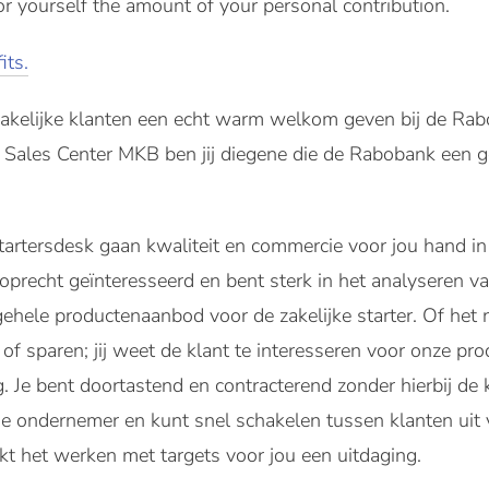
or yourself the amount of your personal contribution.
its.
zakelijke klanten een echt warm welkom geven bij de Rab
 Sales Center MKB ben jij diegene die de Rabobank een ge
Startersdesk gaan kwaliteit en commercie voor jou hand in
recht geïnteresseerd en bent sterk in het analyseren van
gehele productenaanbod voor de zakelijke starter. Of het 
f sparen; jij weet de klant te interesseren voor onze pro
Je bent doortastend en contracterend zonder hierbij de kl
de ondernemer en kunt snel schakelen tussen klanten uit 
t het werken met targets voor jou een uitdaging.