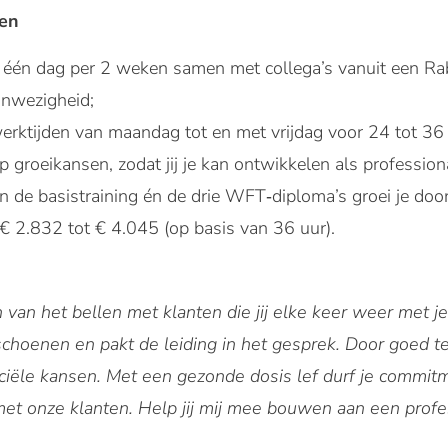
en
 één dag per 2 weken samen met collega’s vanuit een Ra
anwezigheid;
werktijden van maandag tot en met vrijdag voor 24 tot 36
 groeikansen, zodat jij je kan ontwikkelen als profession
n de basistraining én de drie WFT‑diploma’s groei je door
€ 2.832 tot € 4.045 (op basis van 36 uur).
ch van het bellen met klanten die jij elke keer weer met
e schoenen en pakt de leiding in het gesprek. Door goed te
ciële kansen. Met een gezonde dosis lef durf je commit
 met onze klanten. Help jij mij mee bouwen aan een prof