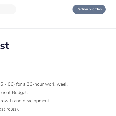
Partner worden
st
5 - 06) for a 36-hour work week.
nefit Budget.
growth and development.
st roles).