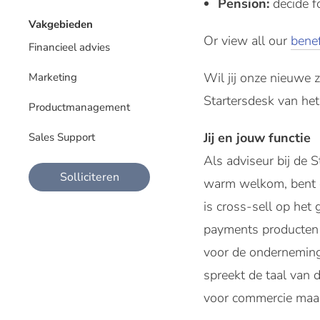
Pension:
decide f
Vakgebieden
Or view all our
benef
Financieel advies
Wil jij onze nieuwe 
Marketing
Startersdesk van het
Productmanagement
Jij en jouw functie
Sales Support
Als adviseur bij de 
Solliciteren
warm welkom, bent op
is cross-sell op het 
payments producten o
voor de onderneming. 
spreekt de taal van 
voor commercie maak