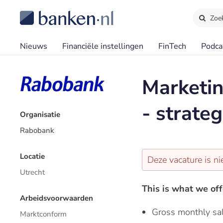
Zoe
Nieuws
Financiële instellingen
FinTech
Podca
Marketi
- strate
Organisatie
Rabobank
Locatie
Deze vacature is ni
Utrecht
This is what we off
Arbeidsvoorwaarden
Gross monthly sa
Marktconform