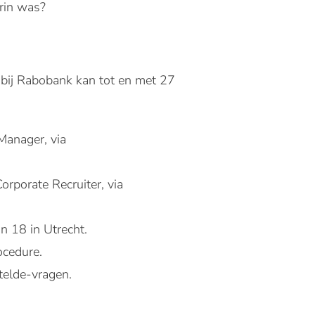
erin was?
 bij Rabobank kan tot en met 27
Manager, via
rporate Recruiter, via
n 18 in Utrecht.
ocedure.
telde-vragen.