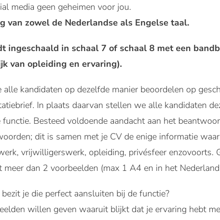
cial media geen geheimen voor jou.
g van zowel de Nederlandse als Engelse taal.
t ingeschaald in schaal 7 of schaal 8 met een bandb
jk van opleiding en ervaring).
alle kandidaten op dezelfde manier beoordelen op geschi
itatiebrief. In plaats daarvan stellen we alle kandidaten 
 de functie. Besteed voldoende aandacht aan het beantwoo
twoorden; dit is samen met je CV de enige informatie waa
 werk, vrijwilligerswerk, opleiding, privésfeer enzovoorts
t meer dan 2 voorbeelden (max 1 A4 en in het Nederlands
ezit je die perfect aansluiten bij de functie?
eelden willen geven waaruit blijkt dat je ervaring hebt