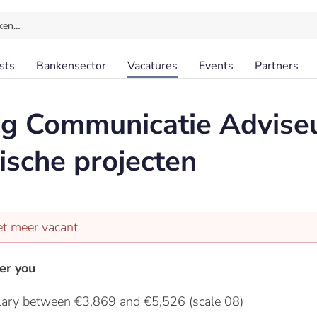
ken…
sts
Bankensector
Vacatures
Events
Partners
ng Communicatie Advise
gische projecten
et meer vacant
er you
lary between €3,869 and €5,526 (scale 08)