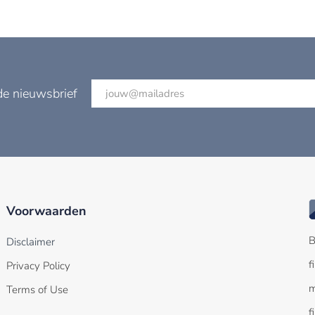
de nieuwsbrief
Voorwaarden
B
Disclaimer
f
Privacy Policy
m
Terms of Use
f