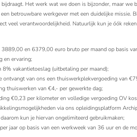
e bijdraagt. Het werk wat we doen is bijzonder, maar we bl
jn een betrouwbare werkgever met een duidelijke missie. Bi
direct veel verantwoordelijkheid. Natuurlijk kun je óók re
n 3889,00 en 6379,00 euro bruto per maand op basis van 
g en ervaring;
8% vakantietoeslag (uitbetaling per maand);
e ontvangt van ons een thuiswerkplekvergoeding van €75
g thuiswerken van €4,- per gewerkte dag;
ing €0,23 per kilometer en volledige vergoeding OV kos
kkelingsmogelijkheden via ons opleidingsplatform Archipel
n, daarom kun je hiervan ongelimiteerd gebruikmaken;
per jaar op basis van een werkweek van 36 uur en de mo