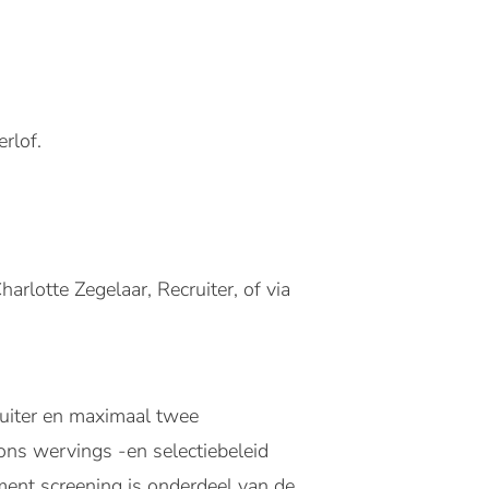
rlof.
harlotte Zegelaar, Recruiter, of via
ruiter en maximaal twee
ns wervings -en selectiebeleid
yment screening is onderdeel van de