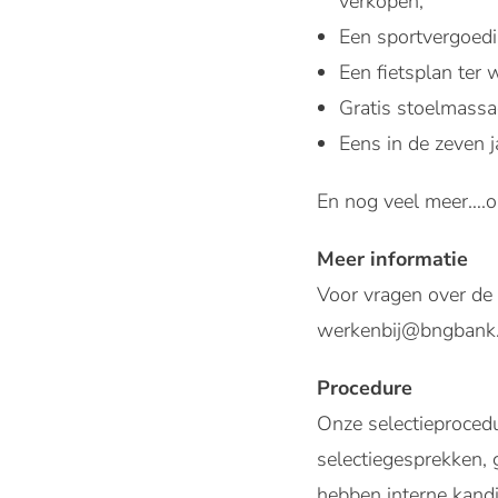
verkopen;
Een sportvergoedi
Een fietsplan ter 
Gratis stoelmassa
Eens in de zeven 
En nog veel meer….on
Meer informatie
Voor vragen over de f
werkenbij@bngbank.
Procedure
Onze selectieprocedu
selectiegesprekken,
hebben interne kandi