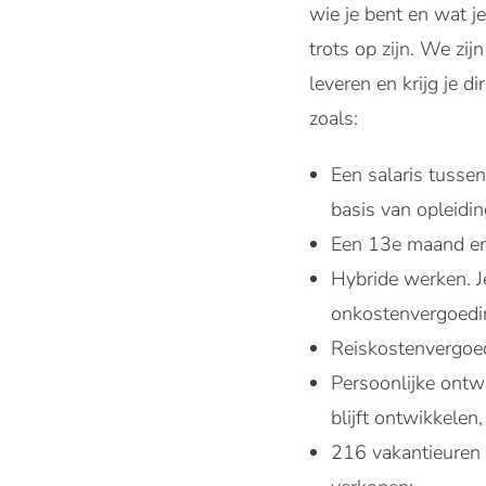
wie je bent en wat j
trots op zijn. We zi
leveren en krijg je 
zoals:
Een salaris tusse
basis van opleidin
Een 13e maand en 
Hybride werken. J
onkostenvergoedin
Reiskostenvergoed
Persoonlijke ontwi
blijft ontwikkele
216 vakantieuren 