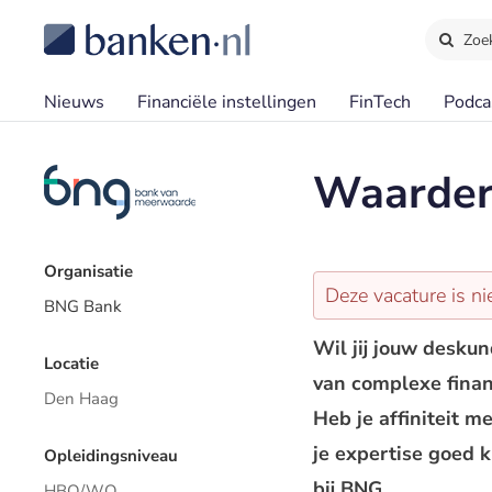
Zoe
Nieuws
Financiële instellingen
FinTech
Podca
Waarderi
Organisatie
Deze vacature is ni
BNG Bank
Wil jij jouw desku
Locatie
van complexe finan
Den Haag
Heb je affiniteit 
je expertise goed 
Opleidingsniveau
bij BNG.
HBO/WO