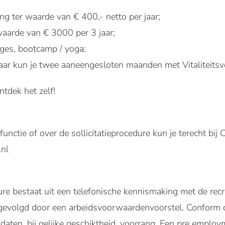
ng ter waarde van € 400,- netto per jaar;
waarde van € 3000 per 3 jaar;
ges, bootcamp / yoga;
jaar kun je twee aaneengesloten maanden met Vitaliteitsve
tdek het zelf!
unctie of over de sollicitatieprocedure kun je terecht bij C
nl
re bestaat uit een telefonische kennismaking met de rec
 gevolgd door een arbeidsvoorwaardenvoorstel. Conform o
daten, bij gelijke geschiktheid, voorrang. Een pre emplo