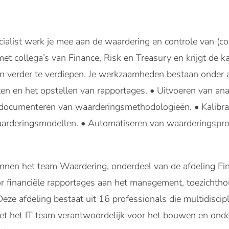
alist werk je mee aan de waardering en controle van (com
 collega’s van Finance, Risk en Treasury en krijgt de ka
n verder te verdiepen. Je werkzaamheden bestaan onder a
ten en het opstellen van rapportages. • Uitvoeren van an
 documenteren van waarderingsmethodologieën. • Kalibra
arderingsmodellen. • Automatiseren van waarderingspro
nnen het team Waardering, onderdeel van de afdeling Fin
or financiële rapportages aan het management, toezichth
Deze afdeling bestaat uit 16 professionals die multidiscipl
met het IT team verantwoordelijk voor het bouwen en on