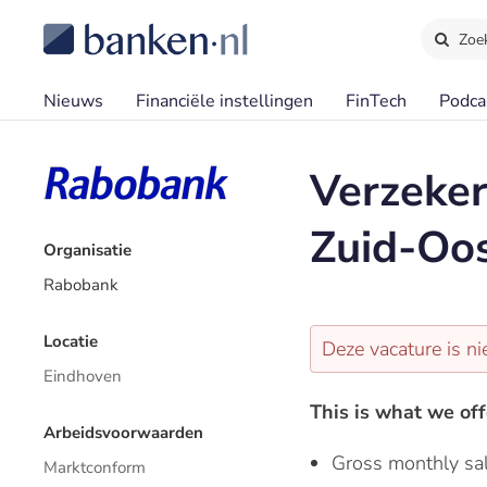
Zoe
Nieuws
Financiële instellingen
FinTech
Podca
Verzeker
Zuid-Oo
Organisatie
Rabobank
Locatie
Deze vacature is ni
Eindhoven
This is what we off
Arbeidsvoorwaarden
Gross monthly sa
Marktconform