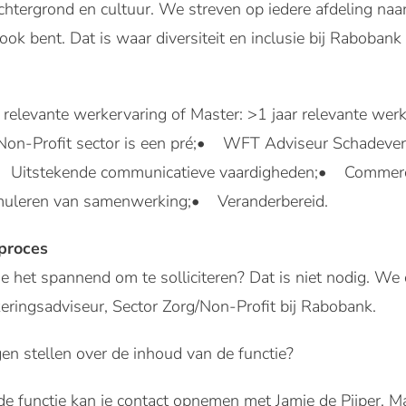
chtergrond en cultuur. We streven op iedere afdeling na
e ook bent. Dat is waar diversiteit en inclusie bij Rabobank
relevante werkervaring of Master: >1 jaar relevante wer
/Non-Profit sector is een pré;• WFT Adviseur Schadeve
 Uitstekende communicatieve vaardigheden;• Commercie
muleren van samenwerking;• Veranderbereid.
eproces
 je het spannend om te solliciteren? Dat is niet nodig. W
eringsadviseur, Sector Zorg/Non-Profit bij Rabobank.
gen stellen over de inhoud van de functie?
e functie kan je contact opnemen met Jamie de Pijper, M