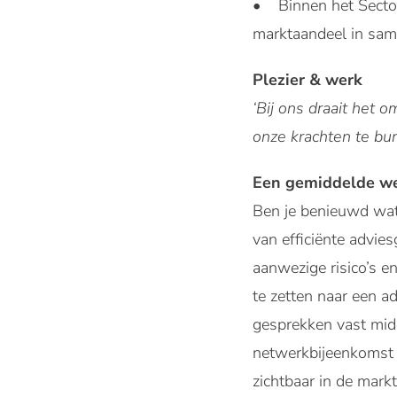
• Binnen het Sector
marktaandeel in sam
Plezier & werk
‘Bij ons draait het
onze krachten te bun
Een gemiddelde w
Ben je benieuwd wat
van efficiënte advie
aanwezige risico’s e
te zetten naar een a
gesprekken vast midd
netwerkbijeenkomst v
zichtbaar in de mark