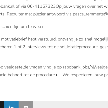
obank.nl of via 06-41157323Op jouw vragen over het we
ts, Recruiter met plezier antwoord via pascal.remmerts
sschien fijn om te weten:
motivatiebrief hebt verstuurd, ontvang je zo snel mogelij
horen 1 of 2 interviews tot de sollicitatieprocedure; ge
veelgestelde vragen vind je op rabobank.jobs/nl/veelg
eid behoort tot de procedure.• We respecteren jouw pr