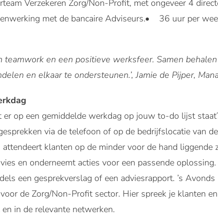
team Verzekeren Zorg/Non-Profit, met ongeveer 4 direct
enwerking met de bancaire Adviseurs.• 36 uur per wee
 om teamwork en een positieve werksfeer. Samen behale
delen en elkaar te ondersteunen.’, Jamie de Pijper, Man
erkdag
 er op een gemiddelde werkdag op jouw to-do lijst staat
sgesprekken via de telefoon of op de bedrijfslocatie van d
n attendeert klanten op de minder voor de hand liggende
dvies en onderneemt acties voor een passende oplossing. 
els een gesprekverslag of een adviesrapport. ’s Avonds 
oor de Zorg/Non-Profit sector. Hier spreek je klanten en 
t en in de relevante netwerken.