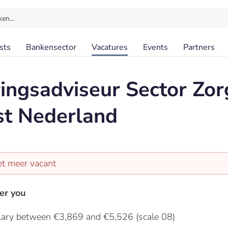
ken…
sts
Bankensector
Vacatures
Events
Partners
ingsadviseur Sector Zorg
st Nederland
et meer vacant
er you
lary between €3,869 and €5,526 (scale 08)