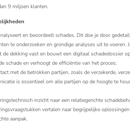
an 9 miljoen klanten.
elijkheden
 analyseert en beoordeelt schades. Dit doe je door gedetail
ten te onderzoeken en grondige analyses uit te voeren. J
t de dekking vast en bouwt een digitaal schadedossier op.
de schade en verhoogt de efficiëntie van het proces;
act met de betrokken partijen, zoals de verzekerde, verz
icatie is essentieel om alle partijen op de hoogte te ho
eringstechnisch inzicht naar een relatiegerichte schadebe
ngsvraagstukken vertalen naar begrijpelijke oplossingen vo
chte aanpak.