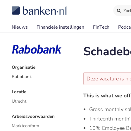
Zoe
Nieuws
Financiële instellingen
FinTech
Podca
Schadebe
Organisatie
Rabobank
Deze vacature is ni
Locatie
This is what we off
Utrecht
Gross monthly sa
Arbeidsvoorwaarden
Thirteenth month'
Marktconform
10% Employee Be