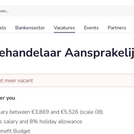
ken…
sts
Bankensector
Vacatures
Events
Partners
handelaar Aansprakeli
et meer vacant
er you
lary between €3,869 and €5,526 (scale 08)
s salary and 8% holiday allowance
nefit Budget