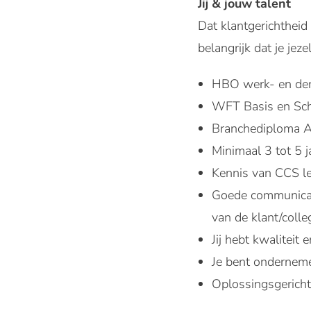
Jij & jouw talent
Dat klantgerichtheid
belangrijk dat je jez
HBO werk- en den
WFT Basis en Scha
Branchediploma Aa
Minimaal 3 tot 5 
Kennis van CCS lev
Goede communicati
van de klant/colle
Jij hebt kwaliteit
Je bent onderneme
Oplossingsgericht 