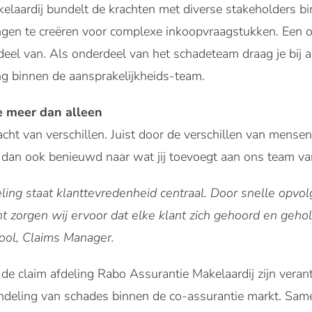
elaardij bundelt de krachten met diverse stakeholders b
ngen te creëren voor complexe inkoopvraagstukken. Een o
deel van. Als onderdeel van het schadeteam draag je bij 
ng binnen de aansprakelijkheids-team.
 meer dan alleen
acht van verschillen. Juist door de verschillen van men
n dan ook benieuwd naar wat jij toevoegt aan ons team v
ling staat klanttevredenheid centraal. Door snelle opvol
t zorgen wij ervoor dat elke klant zich gehoord en gehol
ool, Claims Manager.
e claim afdeling Rabo Assurantie Makelaardij zijn verant
ndeling van schades binnen de co-assurantie markt. Same