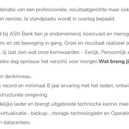
inatie van een professionele, resultaatgerichte maar ook 
n remote. Je standplaats wordt in overleg bepaald.
d bij ASN Bank ben je ondernemend, koersvast en mensger
s en zet beweging in gang. Groei en resultaat realiseer 
 Jij laat zien wat onze kernwaarden – Eerlijk, Persoonli
 elke dag opnieuw het verschil voor morgen.
Wat breng ji
 denkniveau.
 record en minimaal 8 jaar ervaring met het leiden, ontw
astructurele omgeving.
elijke leider en brengt uitgebreide technische kennis me
virtualisatie-, backup-, storage-technologieën en Opera
n datacenters.