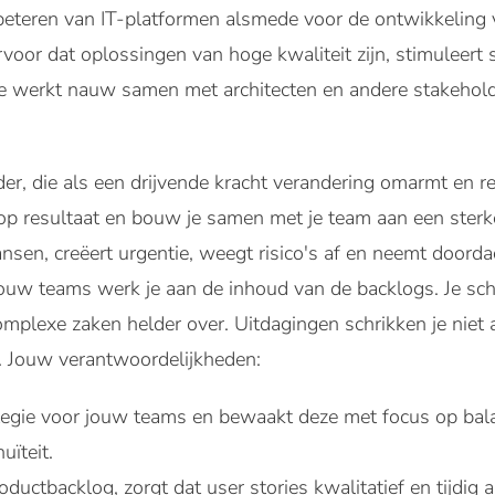
eteren van IT-platformen alsmede voor de ontwikkeling 
ervoor dat oplossingen van hoge kwaliteit zijn, stimuleer
Je werkt nauw samen met architecten en andere stakehold
der, die als een drijvende kracht verandering omarmt en re
e op resultaat en bouw je samen met je team aan een st
 kansen, creëert urgentie, weegt risico's af en neemt door
jouw teams werk je aan de inhoud van de backlogs. Je sch
omplexe zaken helder over. Uitdagingen schrikken je niet
. Jouw verantwoordelijkheden:
ategie voor jouw teams en bewaakt deze met focus op bala
uïteit.
productbacklog, zorgt dat user stories kwalitatief en tijdi