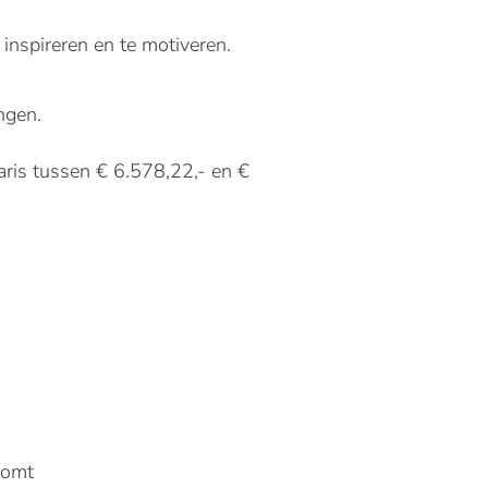
nspireren en te motiveren.
ngen.
aris tussen € 6.578,22,- en €
komt