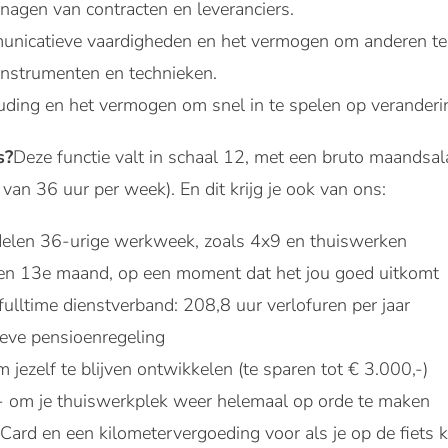
anagen van contracten en leveranciers.
nicatieve vaardigheden en het vermogen om anderen te i
nstrumenten en technieken.
uding en het vermogen om snel in te spelen op veranderi
s?
Deze functie valt in schaal 12, met een bruto maandsal
van 36 uur per week). En dit krijg je ook van ons:
e delen 36-urige werkweek, zoals 4x9 en thuiswerken
een 13e maand, op een moment dat het jou goed uitkomt
ulltime dienstverband: 208,8 uur verlofuren per jaar
ieve pensioenregeling
m jezelf te blijven ontwikkelen (te sparen tot € 3.000,-)
,- om je thuiswerkplek weer helemaal op orde te maken
ard en een kilometervergoeding voor als je op de fiets 