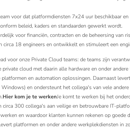
 team voor dat platformdiensten 7x24 uur beschikbaar en v
conform beleid, kaders en standaarden gewerkt wordt.
delijk voor financiën, contracten en de beheersing van ris
an circa 18 engineers en ontwikkelt en stimuleert een engi
ad voor onze Private Cloud teams: de teams zijn verantw
 private cloud met daarin alle hardware en onder andere v
 platformen en automation oplossingen. Daarnaast levert
 Windows) en ondersteunt het collega's van vele andere 
n.
Hier kom je te werken
Je komt te werken bij het onder
 circa 300 collega's aan veilige en betrouwbare IT-platf
werken en waardoor klanten kunnen rekenen op goede di
evert platformen en onder andere werkplekdiensten in zow