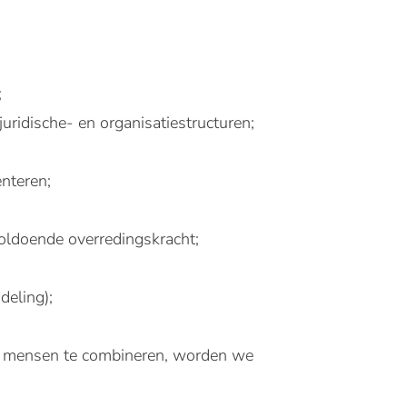
;
uridische- en organisatiestructuren;
enteren;
oldoende overredingskracht;
deling);
van mensen te combineren, worden we