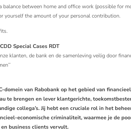
a balance between home and office work (possible for mo
or yourself the amount of your personal contribution.
its.
t CDD Special Cases RDT
onze klanten, de bank en de samenleving veilig door financ
men’’
EC-domein van Rabobank op het gebied van financieel
eau te brengen en lever klantgerichte, toekomstbest
dige collega’s. Jij hebt een cruciale rol in het behee
ancieel-economische criminaliteit, waarmee je de p
 en business clients vervult.