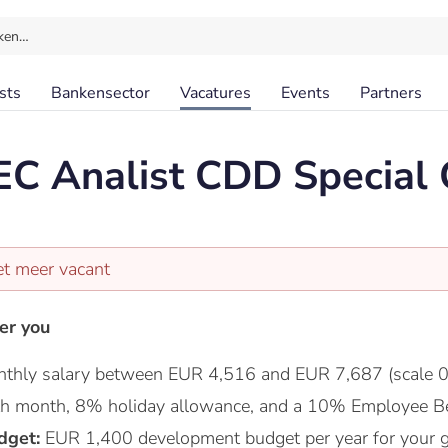
ken…
sts
Bankensector
Vacatures
Events
Partners
EC Analist CDD Special
et meer vacant
er you
thly salary between EUR 4,516 and EUR 7,687 (scale 0
nth month, 8% holiday allowance, and a 10% Employee Be
dget:
EUR 1,400 development budget per year for your 