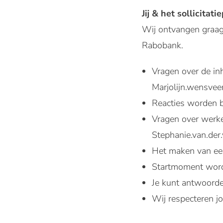
Jij & het sollicitati
Wij ontvangen graag 
Rabobank.
Vragen over de in
Marjolijn.wensve
Reacties worden 
Vragen over werke
Stephanie.van.der
Het maken van een
Startmoment word
Je kunt antwoord
Wij respecteren j