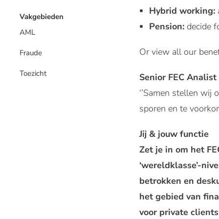
Hybrid working:
Vakgebieden
Pension:
decide f
AML
Or view all our benef
Fraude
Toezicht
Senior FEC Analis
‘’Samen stellen wij 
sporen en te voorko
Jij & jouw functie
Zet je in om het F
‘wereldklasse’-niv
betrokken en deskun
het gebied van fin
voor private clients