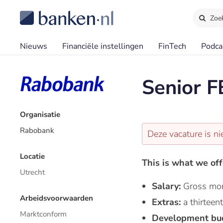
Zoe
Nieuws
Financiële instellingen
FinTech
Podca
Senior F
Organisatie
Rabobank
Deze vacature is ni
Locatie
This is what we off
Utrecht
Salary:
Gross mon
Arbeidsvoorwaarden
Extras:
a thirtee
Marktconform
Development bu