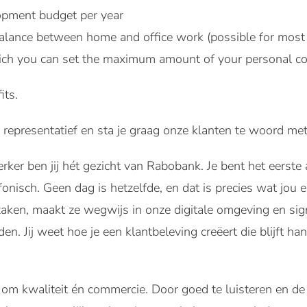
pment budget per year
alance between home and office work (possible for most 
ich you can set the maximum amount of your personal co
its.
l, representatief en sta je graag onze klanten te woord me
er ben jij hét gezicht van Rabobank. Je bent het eerste
fonisch. Geen dag is hetzelfde, en dat is precies wat jou e
zaken, maakt ze wegwijs in onze digitale omgeving en si
en. Jij weet hoe je een klantbeleving creëert die blijft ha
t om kwaliteit én commercie. Door goed te luisteren en de j