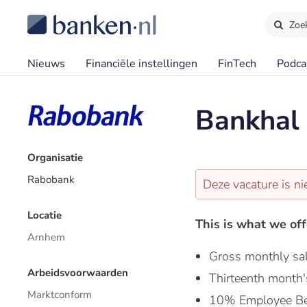
Zoe
Nieuws
Financiële instellingen
FinTech
Podca
Bankhal
Organisatie
Rabobank
Deze vacature is ni
Locatie
This is what we off
Arnhem
Gross monthly sa
Arbeidsvoorwaarden
Thirteenth month'
Marktconform
10% Employee Be