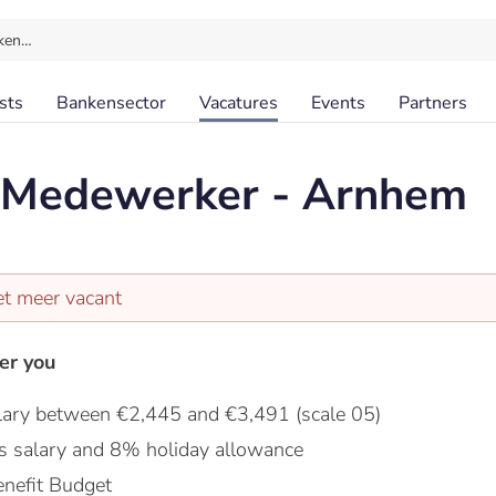
ken…
sts
Bankensector
Vacatures
Events
Partners
 Medewerker - Arnhem
et meer vacant
er you
lary between €2,445 and €3,491 (scale 05)
s salary and 8% holiday allowance
nefit Budget