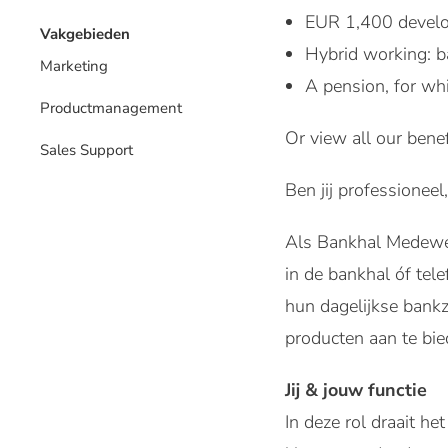
EUR 1,400 develo
Vakgebieden
Hybrid working: b
Marketing
A pension, for wh
Productmanagement
Or view all our benef
Sales Support
Ben jij professionee
Als Bankhal Medewerk
in de bankhal óf tele
hun dagelijkse bank
producten aan te bied
Jij & jouw functie
In deze rol draait he