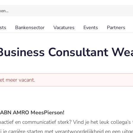
ken…
sts
Bankensector
Vacatures
Events
Partners
 Business Consultant W
iet meer vacant.
bij ABN AMRO MeesPierson!
roactief en communicatief sterk? Vind je het leuk collega’
ij je carrière starten met verantwoordelijkheid en een u