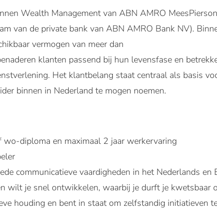
 binnen Wealth Management van ABN AMRO MeesPierso
am van de private bank van ABN AMRO Bank NV). Bin
chikbaar vermogen van meer dan
benaderen klanten passend bij hun levensfase en betrekke
nstverlening. Het klantbelang staat centraal als basis voo
leider binnen in Nederland te mogen noemen.
of wo-diploma en maximaal 2 jaar werkervaring
eler
goede communicatieve vaardigheden in het Nederlands en 
n wilt je snel ontwikkelen, waarbij je durft je kwetsbaar o
ieve houding en bent in staat om zelfstandig initiatieven 