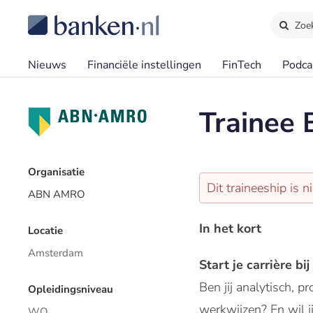
Zoe
Nieuws
Financiële instellingen
FinTech
Podca
Trainee
Organisatie
Dit traineeship is n
ABN AMRO
In het kort
Locatie
Amsterdam
Start je carrière 
Ben jij analytisch, p
Opleidingsniveau
werkwijzen? En wil j
WO