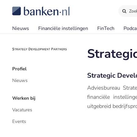
Zoe
Nieuws
Financiële instellingen
FinTech
Podca
Strateg
Profiel
Strategic Deve
Nieuws
Adviesbureau Strate
financiële instell
Werken bij
uitgebreid bedrijfspro
Vacatures
Events