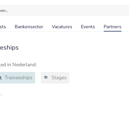
ken…
sts
Bankensector
Vacatures
Events
Partners
eeships
led in Nederland:
Traineeships
Stages
.