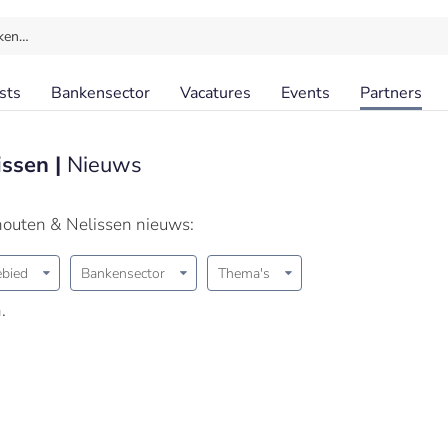
ken…
sts
Bankensector
Vacatures
Events
Partners
issen |
Nieuws
houten & Nelissen nieuws:
bied
Bankensector
Thema's
.