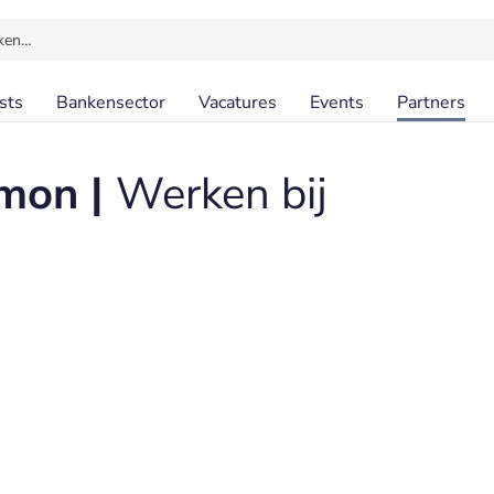
ken…
sts
Bankensector
Vacatures
Events
Partners
lmon |
Werken bij