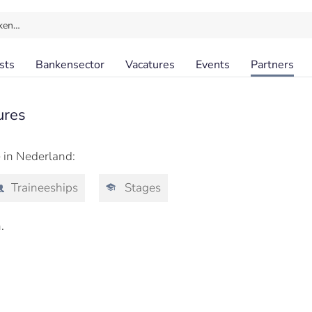
ken…
sts
Bankensector
Vacatures
Events
Partners
ures
 in Nederland:
Traineeships
Stages
.