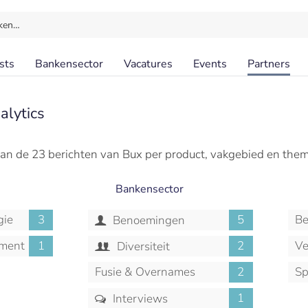
ken…
sts
Bankensector
Vacatures
Events
Partners
alytics
an de 23 berichten van Bux per product, vakgebied en them
Bankensector
gie
3
5
Be
Benoemingen
ment
1
2
Ve
Diversiteit
Fusie & Overnames
2
Sp
1
Interviews