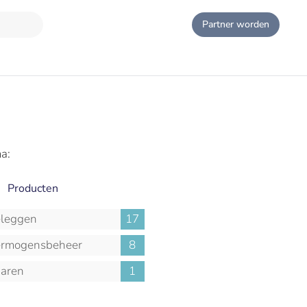
Partner worden
a:
Producten
leggen
17
rmogensbeheer
8
aren
1