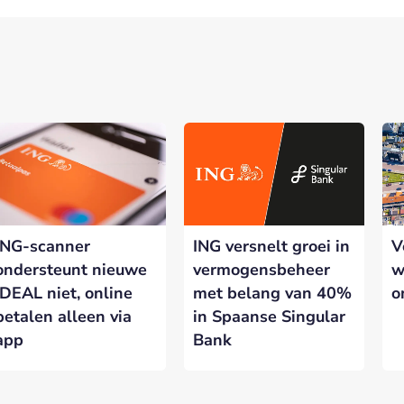
ING-scanner
ING versnelt groei in
V
ondersteunt nieuwe
vermogensbeheer
w
iDEAL niet, online
met belang van 40%
o
betalen alleen via
in Spaanse Singular
app
Bank