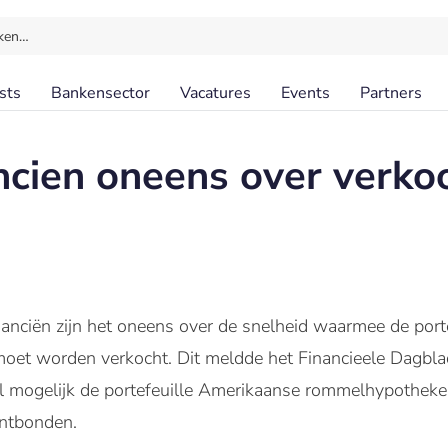
ken…
sts
Bankensector
Vacatures
Events
Partners
ncien oneens over verko
nanciën zijn het oneens over de snelheid waarmee de por
et worden verkocht. Dit meldde het Financieele Dagblad
l mogelijk de portefeuille Amerikaanse rommelhypotheke
ontbonden.