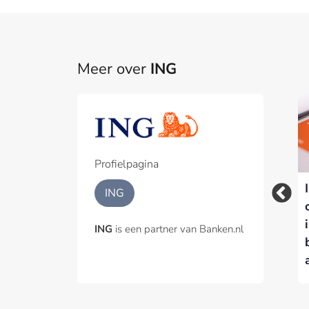
Meer over
ING
Profielpagina
Rabobank is de
ING
België verkoopt
meest geliefde app
20%-belang in
van Nederland, vier
ING
is een partner van Banken.nl
Belfius, Rabobank en
financiële apps in de
ING genoemd als
top tien
kanshebbers