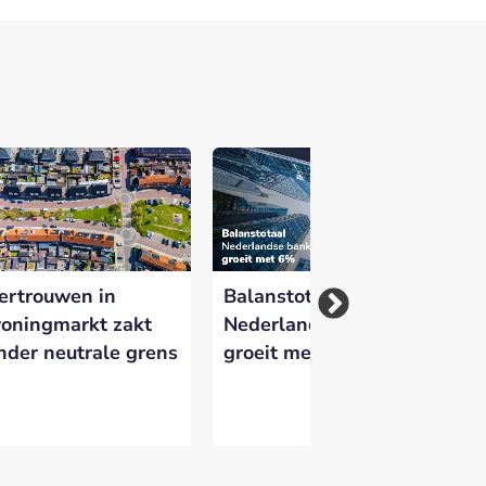
ertrouwen in
Balanstotaal
Sj
oningmarkt zakt
Nederlandse banken
ni
nder neutrale grens
groeit met 6%
Wh
Ne