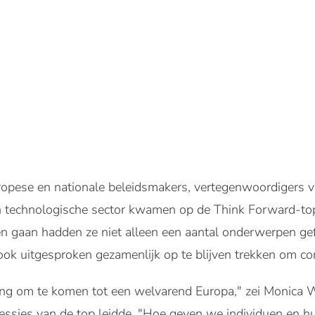
ropese en nationale beleidsmakers, vertegenwoordigers 
 en technologische sector kwamen op de Think Forward-top
teen gaan hadden ze niet alleen een aantal onderwerpen g
ook uitgesproken gezamenlijk op te blijven trekken om c
daging om te komen tot een welvarend Europa," zei Monica
sessies van de top leidde. "Hoe geven we individuen en 