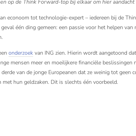
n op de Think Forward-top bij elkaar om hier aandacht 
 van econoom tot technologie-expert – iedereen bij de Th
lk geval één ding gemeen: een passie voor het helpen va
n.
 een
onderzoek
van ING zien. Hierin wordt aangetoond da
onge mensen meer en moeilijkere financiële beslissingen
n derde van de jonge Europeanen dat ze weinig tot geen 
n met hun geldzaken. Dit is slechts één voorbeeld.