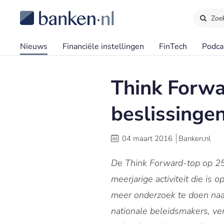
Zoe
Nieuws
Financiële instellingen
FinTech
Podca
Think Forwar
beslissinge
04 maart 2016
Banken.nl
De Think Forward-top op 25 f
meerjarige activiteit die is 
meer onderzoek te doen naar
nationale beleidsmakers, ve