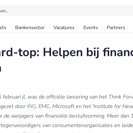
ken…
sts
Bankensector
Vacatures
Events
Partners
d-top: Helpen bij finan
n
ebruari jl. was de officiële lancering van het Think Forw
opgezet door
ING
, EMC, Microsoft en het 'Institute for N
 de aanjagers van financiële besluitvorming. Meer dan 
rtegenwoordigers van consumentenorganisaties en leiders