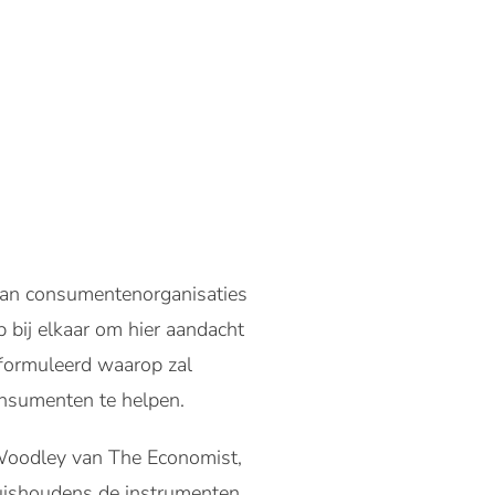
van consumentenorganisaties
 bij elkaar om hier aandacht
eformuleerd waarop zal
onsumenten te helpen.
 Woodley van The Economist,
huishoudens de instrumenten