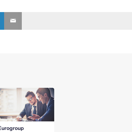
nerships bij Banken.nl
rtnership met Banken.nl biedt diverse mogelijkheden om je merk te
latform voor de Nederlandse bankensector.
Eurogroup
eresseerd in meer informatie?
Laat hieronder je gegevens achter.