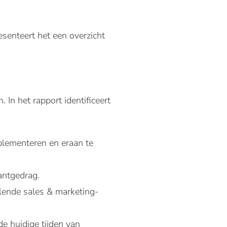
esenteert het een overzicht
 In het rapport identificeert
plementeren en eraan te
antgedrag.
llende sales & marketing-
e huidige tijden van