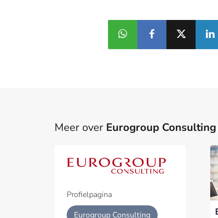
Meer over
Eurogroup Consulting
Part
Een pa
het p
Profielpagina
Geïnt
Eurogroup Consulting