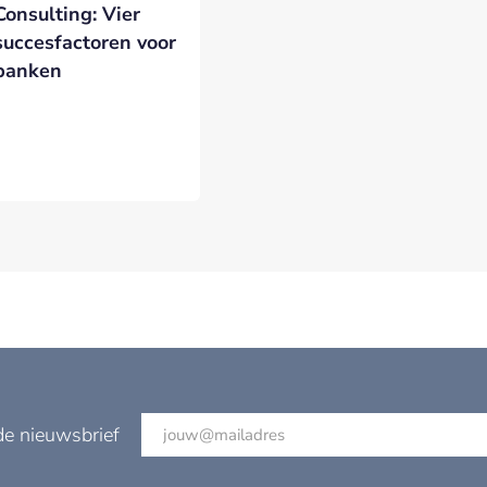
Consulting: Vier
succesfactoren voor
banken
VERSTUREN
de nieuwsbrief