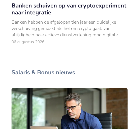
Banken schuiven op van cryptoexperiment
naar integratie
Banken hebben de afgelopen tien jaar een duidelijke
verschuiving gemaakt als het om crypto gaat: van
afzijdigheid naar actieve dienstverlening rond digitale
activa.
06 augustus 2026
Salaris & Bonus nieuws