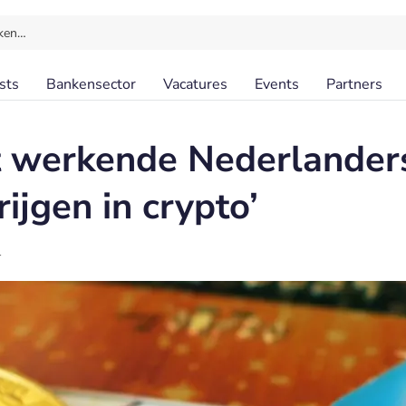
ken…
sts
Bankensector
Vacatures
Events
Partners
t werkende Nederlanders
rijgen in crypto’
l