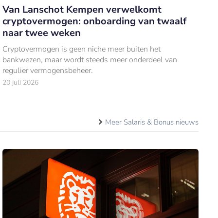
Van Lanschot Kempen verwelkomt
cryptovermogen: onboarding van twaalf
naar twee weken
Cryptovermogen is geen niche meer buiten het
bankwezen, maar wordt steeds meer onderdeel van
regulier vermogensbeheer.
20 juli 2026
Meer Salaris & Bonus nieuws