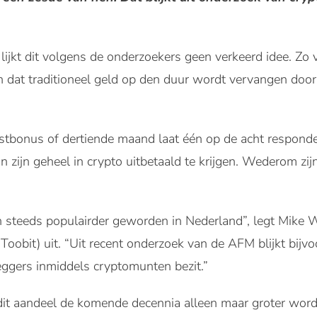
ijkt dit volgens de onderzoekers geen verkeerd idee. Zo
 dat traditioneel geld op den duur wordt vervangen door
rstbonus of dertiende maand laat één op de acht respond
in zijn geheel in crypto uitbetaald te krijgen. Wederom z
n steeds populairder geworden in Nederland”, legt Mike W
oobit) uit. “Uit recent onderzoek van de AFM blijkt bijv
eggers inmiddels cryptomunten bezit.”
dit aandeel de komende decennia alleen maar groter wordt.