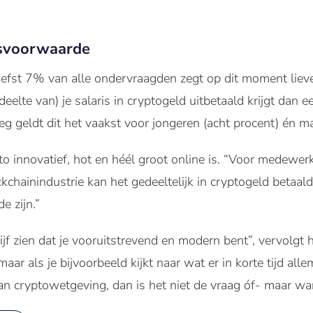
dsvoorwaarde
 liefst 7% van alle ondervraagden zegt op dit moment liev
eelte van) je salaris in cryptogeld uitbetaald krijgt dan 
eg geldt dit het vaakst voor jongeren (acht procent) én 
o innovatief, hot en héél groot online is. “Voor medewer
kchainindustrie kan het gedeeltelijk in cryptogeld betaald
e zijn.”
drijf zien dat je vooruitstrevend en modern bent”, vervolgt h
r als je bijvoorbeeld kijkt naar wat er in korte tijd alle
an cryptowetgeving, dan is het niet de vraag óf- maar w