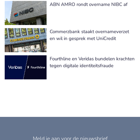
ABN AMRO rondt overname NIBC af
Meer Fusie & Overnames nieuws
Commerzbank staakt overnameverzet
en wil in gesprek met UniCredit
Fourthline en Veridas bundelen krachten
tegen digitale identiteitsfraude
Meld je aan voor de nieuwsbrief